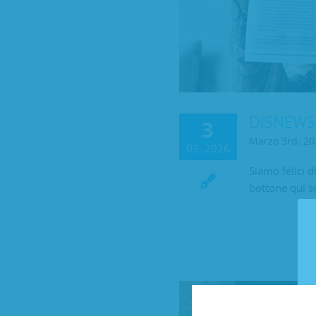
DISNEWS:
3
Marzo 3rd, 20
03, 2026
Siamo felici 
bottone qui s