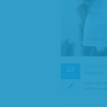
DISNEWS:
23
Giugno 23rd, 
06, 2026
Siamo felici 
sul bottone q