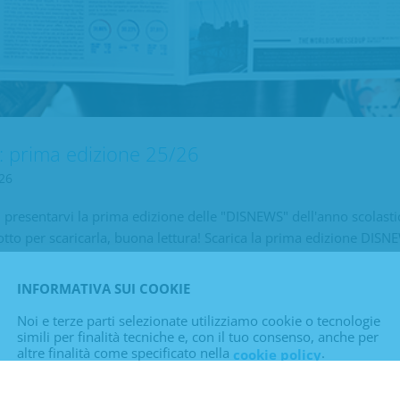
 prima edizione 25/26
26
di presentarvi la prima edizione delle "DISNEWS" dell'anno scolast
otto per scaricarla, buona lettura! Scarica la prima edizione DI
INFORMATIVA SUI COOKIE
Noi e terze parti selezionate utilizziamo cookie o tecnologie
simili per finalità tecniche e, con il tuo consenso, anche per
altre finalità come specificato nella
.
cookie policy
Puoi liberamente prestare, rifiutare o revocare il tuo
consenso, in qualsiasi momento, accedendo al pannello