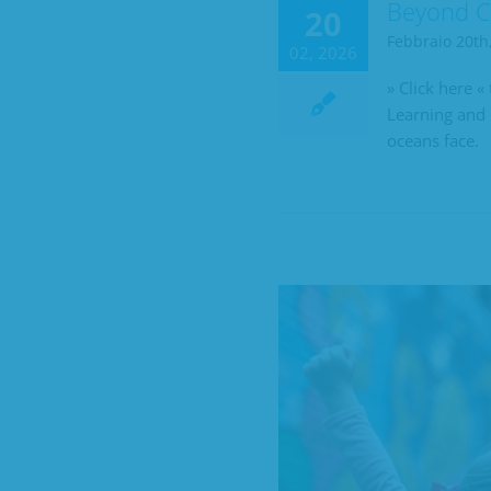
Beyond C
20
Febbraio 20th
02, 2026
» Click here 
Learning and 
oceans face.