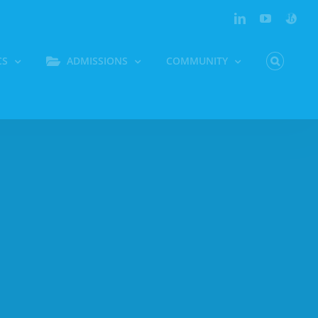
LinkedIn
YouTube
Persona
CS
ADMISSIONS
COMMUNITY