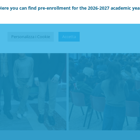
delle preferenze.
Puoi acconsentire all’utilizzo di tutte le tecnologie
Here you can find pre-enrollment for the 2026-2027 academic yea
sopracitate utilizzando il pulsante “Accetta”.
Non vendere le mie informazioni personali
.
Personalizza i Cookie
Accetta