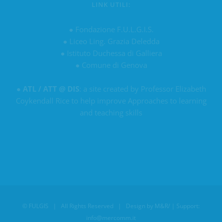
LINK UTILI:
●
Fondazione F.U.L.G.I.S.
●
Liceo Ling. Grazia Deledda
●
Istituto Duchessa di Galliera
●
Comune di Genova
●
ATL / ATT @ DIS
: a site created by Professor Elizabeth
Coykendall Rice to help improve Approaches to learning
and teaching skills
©
FULGIS
| All Rights Reserved | Design by
M&R/
| Support:
info@mercomm.it