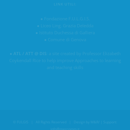
LINK UTILI:
●
Fondazione F.U.L.G.I.S.
●
Liceo Ling. Grazia Deledda
●
Istituto Duchessa di Galliera
●
Comune di Genova
●
ATL / ATT @ DIS
: a site created by Professor Elizabeth
Coykendall Rice to help improve Approaches to learning
and teaching skills
©
FULGIS
| All Rights Reserved | Design by
M&R/
| Support:
info@mercomm.it