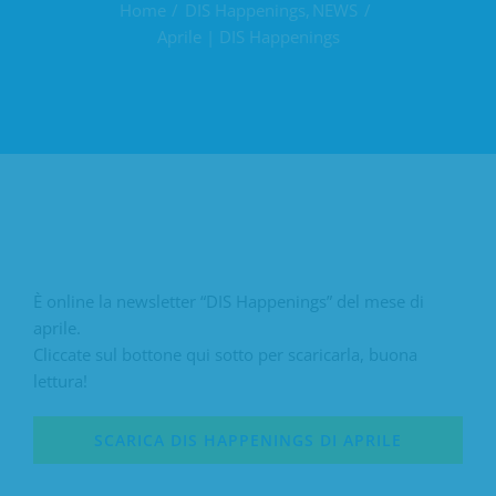
Home
DIS Happenings
NEWS
Aprile | DIS Happenings
È online la newsletter “DIS Happenings” del mese di
aprile.
Cliccate sul bottone qui sotto per scaricarla, buona
lettura!
SCARICA DIS HAPPENINGS DI APRILE