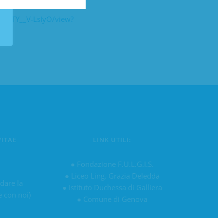
VebkTY__V-LsIyO/view?
VITAE
LINK UTILI:
u
●
Fondazione F.U.L.G.I.S.
●
Liceo Ling. Grazia Deledda
 dare la
●
Istituto Duchessa di Galliera
e con noi)
●
Comune di Genova