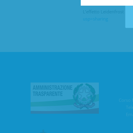
L’effetto Leidenfrost di
usp=sharing
Corso 
Tel
Ema