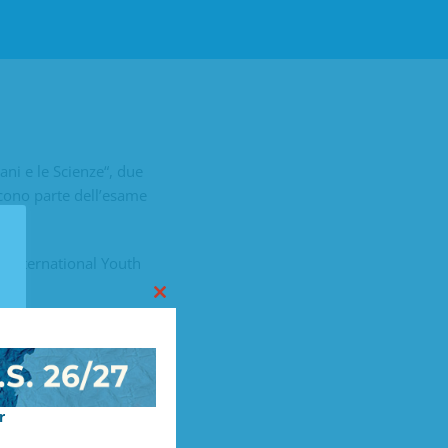
vani
e
le
Scienze
“, due
uiscono parte dell’esame
n International Youth
Close
this
module
egati.Complimenti da
r