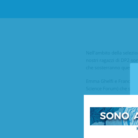
Nell’ambito della selezio
nostri ragazzi di DP2 so
che sosterranno questo
Emma Ghelfi
e
Frances
Science Forum) che si te
Inoltre, Emma ha anche v
Per aiutarci a capire c
tutta la comunità DIS!!! 
La levitazione acustica 