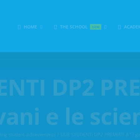
HOME
THE SCHOOL
ACADE
NEW
NTI DP2 PREM
vani e le scie
ing student achievements
DUE STUDENTI DP2 PREMIATI A ” I gio