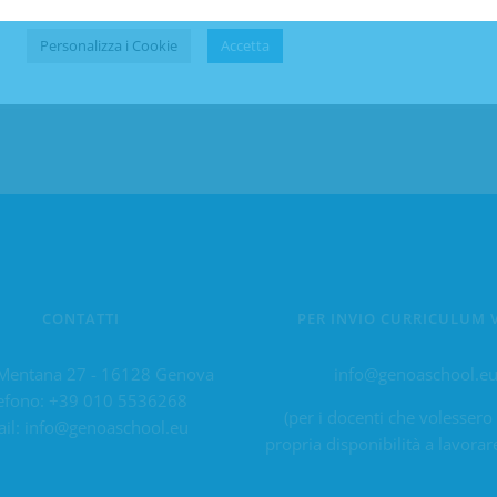
 Francesco:
https://drive.google.com/file/d/1zBdxouLaAgufHe8Zy
Personalizza i Cookie
Accetta
CONTATTI
PER INVIO CURRICULUM 
Mentana 27 - 16128 Genova
info@genoaschool.e
efono:
+39 010 5536268
(per i docenti che volessero
il:
info@genoaschool.eu
propria disponibilità a lavorar