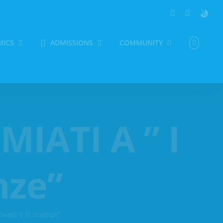
LinkedIn
YouTube
Persona
MICS
ADMISSIONS
COMMUNITY
IATI A ” I
nze”
vani e le scienze”