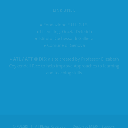
LINK UTILI:
●
Fondazione F.U.L.G.I.S.
●
Liceo Ling. Grazia Deledda
●
Istituto Duchessa di Galliera
●
Comune di Genova
●
ATL / ATT @ DIS
: a site created by Professor Elizabeth
Coykendall Rice to help improve Approaches to learning
and teaching skills
©
FULGIS
| All Rights Reserved | Design by
M&R/
| Support: