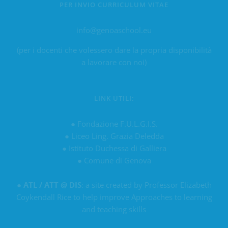
PER INVIO CURRICULUM VITAE
info@genoaschool.eu
(per i docenti che volessero dare la propria disponibilità
a lavorare con noi)
LINK UTILI:
●
Fondazione F.U.L.G.I.S.
●
Liceo Ling. Grazia Deledda
●
Istituto Duchessa di Galliera
●
Comune di Genova
●
ATL / ATT @ DIS
: a site created by Professor Elizabeth
Coykendall Rice to help improve Approaches to learning
and teaching skills