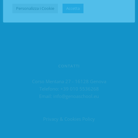
Personalizza i Cookie
Accetta
CONTATTI
Corso Mentana 27 - 16128 Genova
Telefono:
+39 010 5536268
Email:
info@genoaschool.eu
Privacy & Cookies Policy