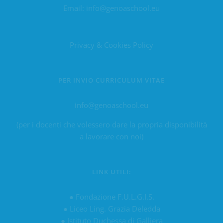
Email:
info@genoaschool.eu
Privacy & Cookies Policy
PER INVIO CURRICULUM VITAE
info@genoaschool.eu
(per i docenti che volessero dare la propria disponibilità
a lavorare con noi)
LINK UTILI:
●
Fondazione F.U.L.G.I.S.
●
Liceo Ling. Grazia Deledda
●
Istituto Duchessa di Galliera