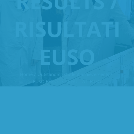
RESULTS /
RISULTATI
EUSO
Home
Outstanding student achievements
EUSO RESULTS / RISULTATI EUSO