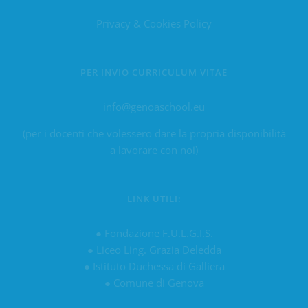
Privacy & Cookies Policy
PER INVIO CURRICULUM VITAE
info@genoaschool.eu
(per i docenti che volessero dare la propria disponibilità
a lavorare con noi)
LINK UTILI:
●
Fondazione F.U.L.G.I.S.
●
Liceo Ling. Grazia Deledda
●
Istituto Duchessa di Galliera
●
Comune di Genova