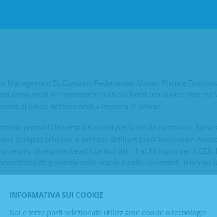
iness Management SL Giacomo Pedemonte, Matteo Piana e Tommas
 dei campionati di imprenditorialità del Nord con la loro impresa
amma di Junior Achievement – Impresa in azione.
heranno presso l’Università Bocconi per la Finale Nazionale. Sono st
premio europeo Johnson & Johnson Brilliant STEM Innovation Awar
o recarsi direttamente ad Istanbul dal 11 al 14 luglio per il GEN-
enditorialità giovanile nelle scuole e nelle università. Teniamo le
La Voce di Genova <
INFORMATIVA SUI COOKIE
Noi e terze parti selezionate utilizziamo cookie o tecnologie