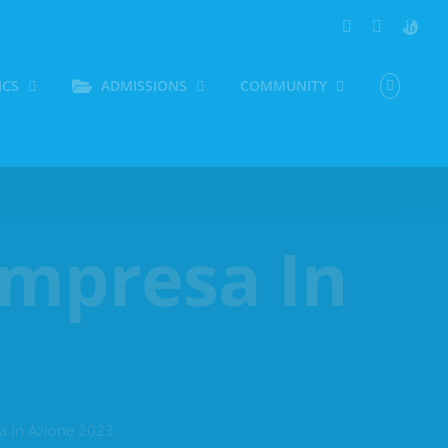
LinkedIn
YouTube
Persona
ICS
ADMISSIONS
COMMUNITY
Impresa In
a In Azione 2023