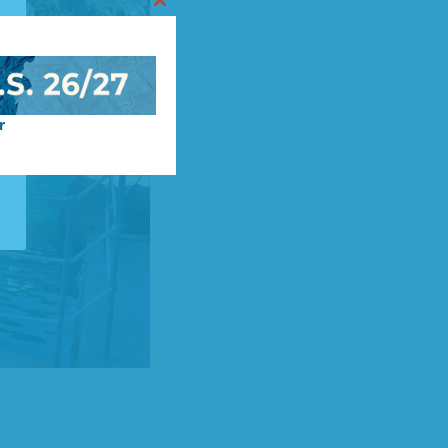
Close
this
module
r