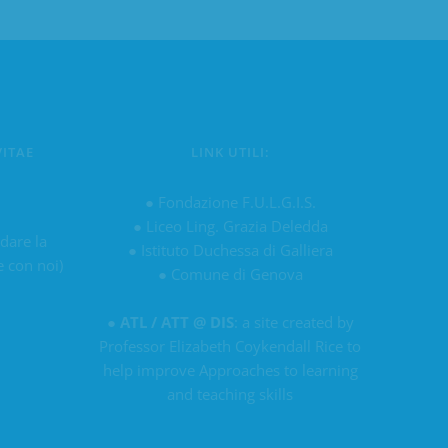
VITAE
LINK UTILI:
u
●
Fondazione F.U.L.G.I.S.
●
Liceo Ling. Grazia Deledda
 dare la
●
Istituto Duchessa di Galliera
e con noi)
●
Comune di Genova
●
ATL / ATT @ DIS
: a site created by
Professor Elizabeth Coykendall Rice to
help improve Approaches to learning
and teaching skills