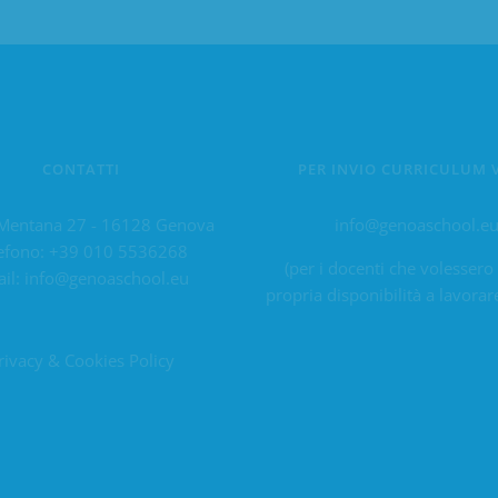
CONTATTI
PER INVIO CURRICULUM 
Mentana 27 - 16128 Genova
info@genoaschool.e
efono:
+39 010 5536268
(per i docenti che volessero
il:
info@genoaschool.eu
propria disponibilità a lavorar
rivacy & Cookies Policy