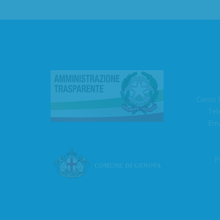
Corso 
Tel
Ema
P