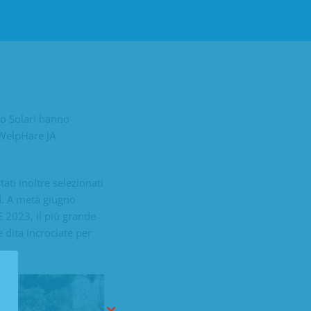
o Solari hanno
 WelpHare JA
ati inoltre selezionati
d. A metà giugno
E 2023, il più grande
 dita incrociate per