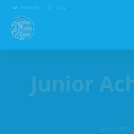
Salta
OPENAPPLY
Slotly
al
contenuto
Junior Ac
Home
NEWS
O