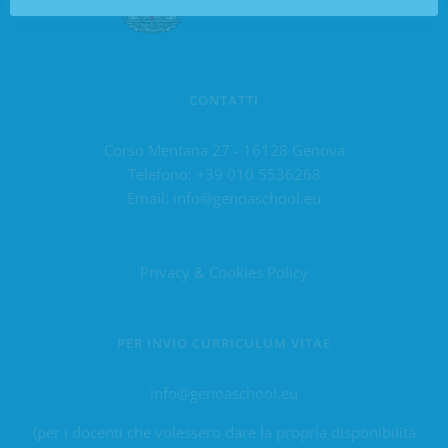
CONTATTI
Corso Mentana 27 - 16128 Genova
Telefono:
+39 010 5536268
Email:
info@genoaschool.eu
Privacy & Cookies Policy
PER INVIO CURRICULUM VITAE
info@genoaschool.eu
(per i docenti che volessero dare la propria disponibilità