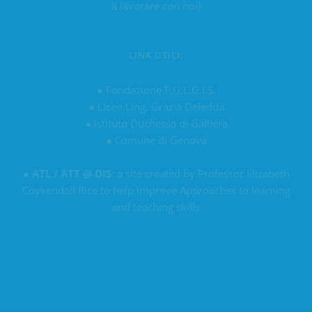
a lavorare con noi)
LINK UTILI:
●
Fondazione F.U.L.G.I.S.
●
Liceo Ling. Grazia Deledda
●
Istituto Duchessa di Galliera
●
Comune di Genova
●
ATL / ATT @ DIS
: a site created by Professor Elizabeth
Coykendall Rice to help improve Approaches to learning
and teaching skills