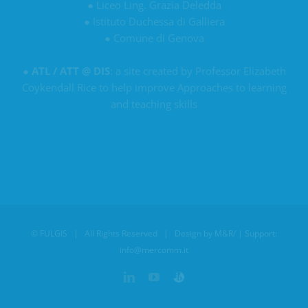
●
Liceo Ling. Grazia Deledda
●
Istituto Duchessa di Galliera
●
Comune di Genova
●
ATL / ATT @ DIS
: a site created by Professor Elizabeth
Coykendall Rice to help improve Approaches to learning
and teaching skills
©
FULGIS
| All Rights Reserved | Design by
M&R/
| Support:
info@mercomm.it
LinkedIn
YouTube
Personalizzato