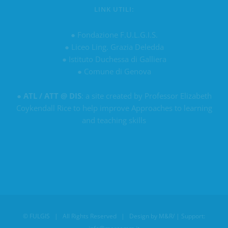
LINK UTILI:
●
Fondazione F.U.L.G.I.S.
●
Liceo Ling. Grazia Deledda
●
Istituto Duchessa di Galliera
●
Comune di Genova
●
ATL / ATT @ DIS
: a site created by Professor Elizabeth
Coykendall Rice to help improve Approaches to learning
and teaching skills
©
FULGIS
| All Rights Reserved | Design by
M&R/
| Support: