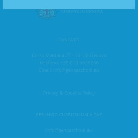
CONTATTI
Corso Mentana 27 - 16128 Genova
Telefono:
+39 010 5536268
Email:
info@genoaschool.eu
Privacy & Cookies Policy
PER INVIO CURRICULUM VITAE
info@genoaschool.eu