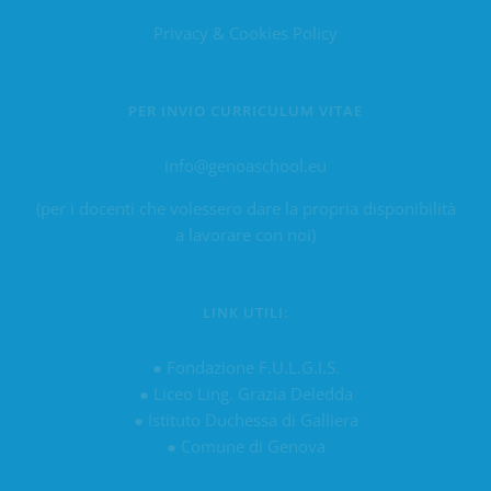
Privacy & Cookies Policy
PER INVIO CURRICULUM VITAE
info@genoaschool.eu
(per i docenti che volessero dare la propria disponibilità
a lavorare con noi)
LINK UTILI:
●
Fondazione F.U.L.G.I.S.
●
Liceo Ling. Grazia Deledda
●
Istituto Duchessa di Galliera
●
Comune di Genova