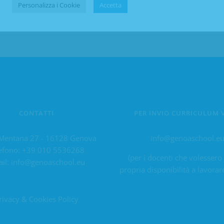
Personalizza i Cookie
Accetta
CONTATTI
PER INVIO CURRICULUM 
Mentana 27 - 16128 Genova
info@genoaschool.e
efono:
+39 010 5536268
(per i docenti che volessero
il:
info@genoaschool.eu
propria disponibilità a lavorar
rivacy & Cookies Policy