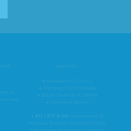
VITAE
LINK UTILI:
u
●
Fondazione F.U.L.G.I.S.
●
Liceo Ling. Grazia Deledda
 dare la
●
Istituto Duchessa di Galliera
e con noi)
●
Comune di Genova
●
ATL / ATT @ DIS
: a site created by
Professor Elizabeth Coykendall Rice to
help improve Approaches to learning