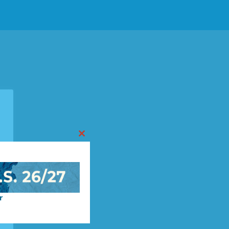
Close
this
module
r