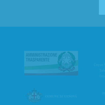
Corso 
Tel
Ema
P