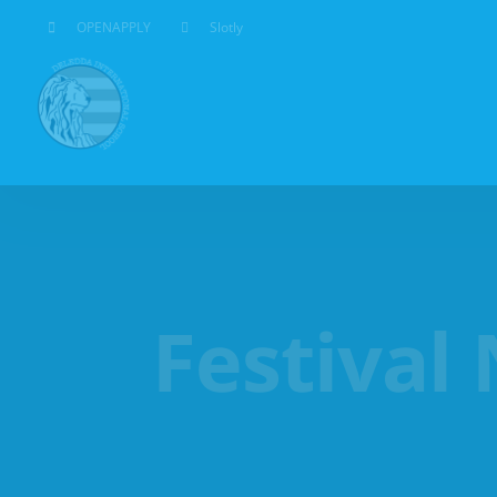
Salta
OPENAPPLY
Slotly
al
contenuto
Festival