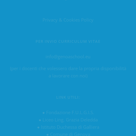
Privacy & Cookies Policy
PER INVIO CURRICULUM VITAE
info@genoaschool.eu
(per i docenti che volessero dare la propria disponibilità
a lavorare con noi)
LINK UTILI:
●
Fondazione F.U.L.G.I.S.
●
Liceo Ling. Grazia Deledda
●
Istituto Duchessa di Galliera
●
Comune di Genova