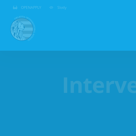
Salta
OPENAPPLY
Slotly
al
contenuto
Interve