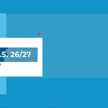
Close
this
module
el d.lgs. 33/2013
r
VITAE
LINK UTILI: