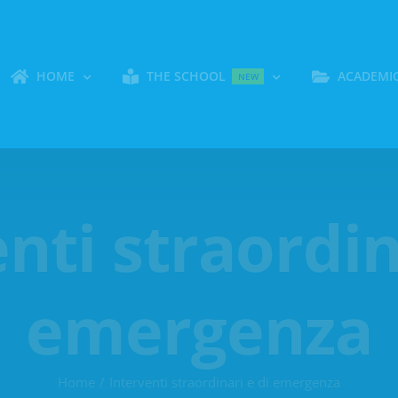
HOME
THE SCHOOL
ACADEMI
NEW
nti straordin
emergenza
Home
Interventi straordinari e di emergenza