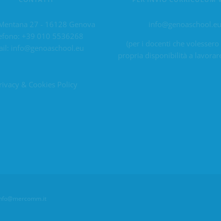
Mentana 27 - 16128 Genova
info@genoaschool.e
efono:
+39 010 5536268
(per i docenti che volessero
il:
info@genoaschool.eu
propria disponibilità a lavorar
rivacy & Cookies Policy
info@mercomm.it