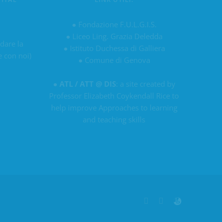
u
●
Fondazione F.U.L.G.I.S.
●
Liceo Ling. Grazia Deledda
 dare la
●
Istituto Duchessa di Galliera
e con noi)
●
Comune di Genova
●
ATL / ATT @ DIS
: a site created by
Professor Elizabeth Coykendall Rice to
help improve Approaches to learning
and teaching skills
LinkedIn
YouTube
Personalizzato