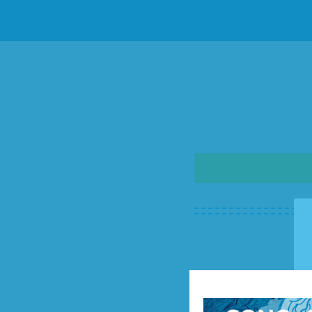
This is the DIS MYP Verti
and teachers regularly 