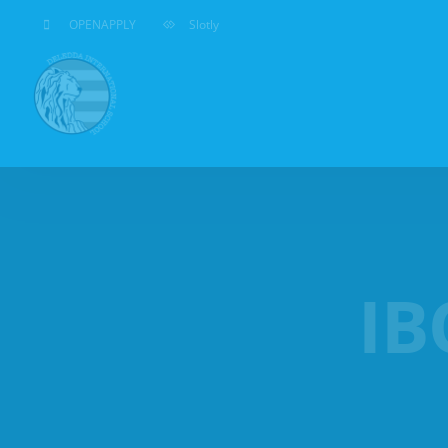
Salta
OPENAPPLY
Slotly
al
contenuto
IB