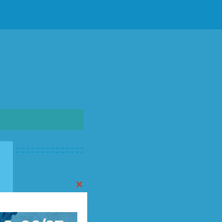
Close
this
 it’s only a guideline
module