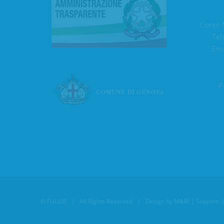
Corso 
Tel
Ema
P
©
FULGIS
| All Rights Reserved | Design by
M&R/
| Support: