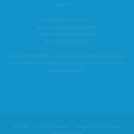
LINK UTILI:
●
Fondazione F.U.L.G.I.S.
●
Liceo Ling. Grazia Deledda
●
Istituto Duchessa di Galliera
●
Comune di Genova
●
ATL / ATT @ DIS
: a site created by Professor Elizabeth
Coykendall Rice to help improve Approaches to learning
and teaching skills
©
FULGIS
| All Rights Reserved | Design by
M&R/
| Support:
info@mercomm.it