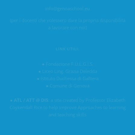
info@genoaschool.eu
(per i docenti che volessero dare la propria disponibilità
a lavorare con noi)
LINK UTILI:
●
Fondazione F.U.L.G.I.S.
●
Liceo Ling. Grazia Deledda
●
Istituto Duchessa di Galliera
●
Comune di Genova
●
ATL / ATT @ DIS
: a site created by Professor Elizabeth
Coykendall Rice to help improve Approaches to learning
and teaching skills