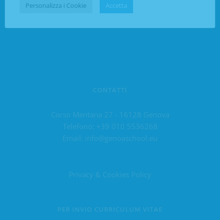
Personalizza i Cookie
Accetta
CONTATTI
Corso Mentana 27 - 16128 Genova
Telefono:
+39 010 5536268
Email:
info@genoaschool.eu
Privacy & Cookies Policy
PER INVIO CURRICULUM VITAE