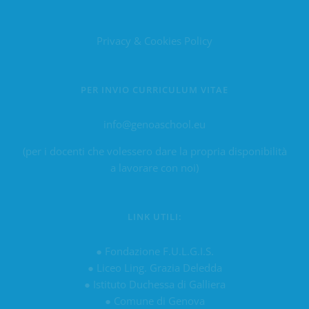
Privacy & Cookies Policy
PER INVIO CURRICULUM VITAE
info@genoaschool.eu
(per i docenti che volessero dare la propria disponibilità
a lavorare con noi)
LINK UTILI:
●
Fondazione F.U.L.G.I.S.
●
Liceo Ling. Grazia Deledda
●
Istituto Duchessa di Galliera
●
Comune di Genova