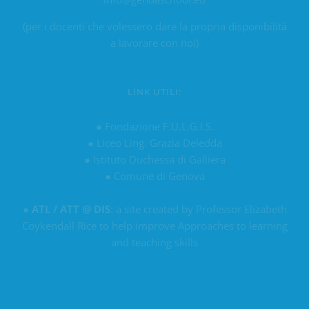
(per i docenti che volessero dare la propria disponibilità
a lavorare con noi)
LINK UTILI:
●
Fondazione F.U.L.G.I.S.
●
Liceo Ling. Grazia Deledda
●
Istituto Duchessa di Galliera
●
Comune di Genova
●
ATL / ATT @ DIS
: a site created by Professor Elizabeth
Coykendall Rice to help improve Approaches to learning
and teaching skills