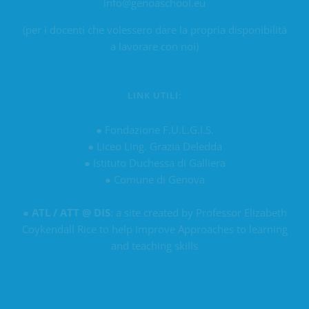
info@genoaschool.eu
(per i docenti che volessero dare la propria disponibilità
a lavorare con noi)
LINK UTILI:
●
Fondazione F.U.L.G.I.S.
●
Liceo Ling. Grazia Deledda
●
Istituto Duchessa di Galliera
●
Comune di Genova
●
ATL / ATT @ DIS
: a site created by Professor Elizabeth
Coykendall Rice to help improve Approaches to learning
and teaching skills