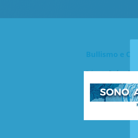
Bullismo e Cy
Referente:
Prof.ssa Ele
Testo integrale de
Linee guida bullis
Bullismo e cyberbu