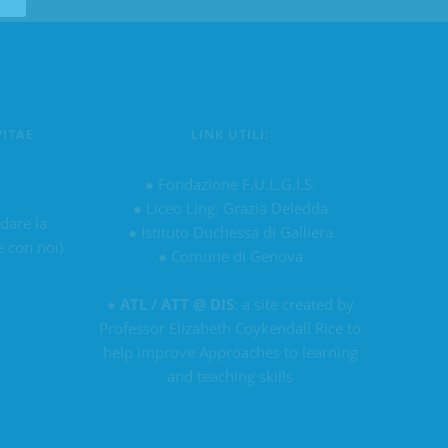
VITAE
LINK UTILI:
u
●
Fondazione F.U.L.G.I.S.
●
Liceo Ling. Grazia Deledda
 dare la
●
Istituto Duchessa di Galliera
e con noi)
●
Comune di Genova
●
ATL / ATT @ DIS
: a site created by
Professor Elizabeth Coykendall Rice to
help improve Approaches to learning
and teaching skills