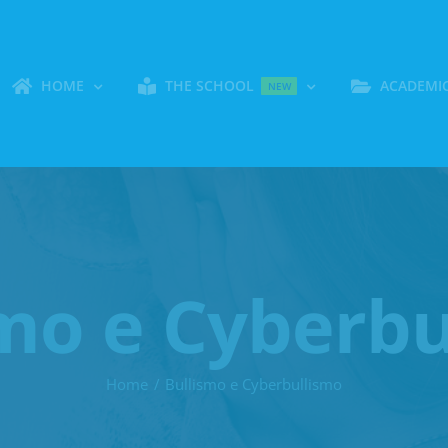
HOME
THE SCHOOL
ACADEMI
NEW
smo e Cyberbu
Home
Bullismo e Cyberbullismo