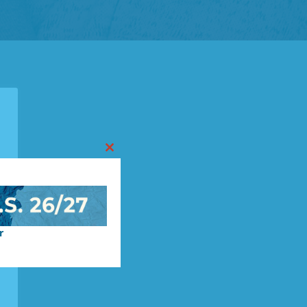
Close
this
module
r