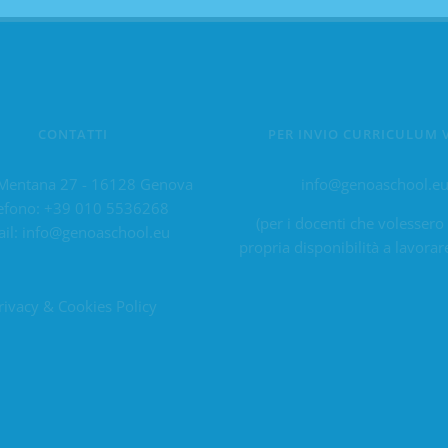
CONTATTI
PER INVIO CURRICULUM 
Mentana 27 - 16128 Genova
info@genoaschool.e
efono:
+39 010 5536268
(per i docenti che volessero
il:
info@genoaschool.eu
propria disponibilità a lavorar
rivacy & Cookies Policy