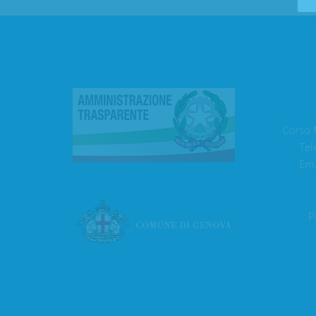
Corso 
Tel
Ema
P