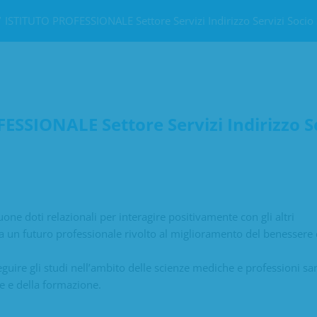
ISTITUTO PROFESSIONALE Settore Servizi Indirizzo Servizi Socio 
SSIONALE Settore Servizi Indirizzo Se
one doti relazionali per interagire positivamente con gli altri
a un futuro professionale rivolto al miglioramento del benessere d
guire gli studi nell’ambito delle scienze mediche e professioni san
he e della formazione.