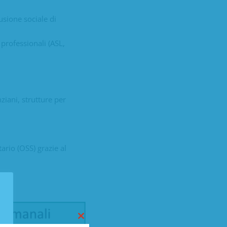
usione sociale di
 professionali (ASL,
ziani, strutture per
ario (OSS) grazie al
Close