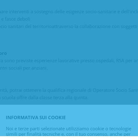
are interventi a sostegno delle esigenze socio-sanitarie e dell’incl
e fasce deboli
ocio sanitari del territorioattraverso la collaborazione con soggetti
oro
rza sono previste esperienze lavorative presso ospedali, RSA per an
ntri sociali per anziani.
ità, potrai ottenere la qualifica regionale di Operatore Socio Sanit
 scuola offre dalla classe terza alla quinta.
INFORMATIVA SUI COOKIE
Noi e terze parti selezionate utilizziamo cookie o tecnologie
simili per finalità tecniche e, con il tuo consenso, anche per